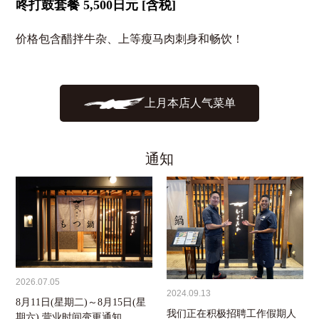
咚打鼓套餐 5,500日元 [含税]
价格包含醋拌牛杂、上等瘦马肉刺身和畅饮！
上月本店人气菜单
通知
2026.07.05
2024.09.13
8月11日(星期二)～8月15日(星
我们正在积极招聘工作假期人
期六) 营业时间变更通知