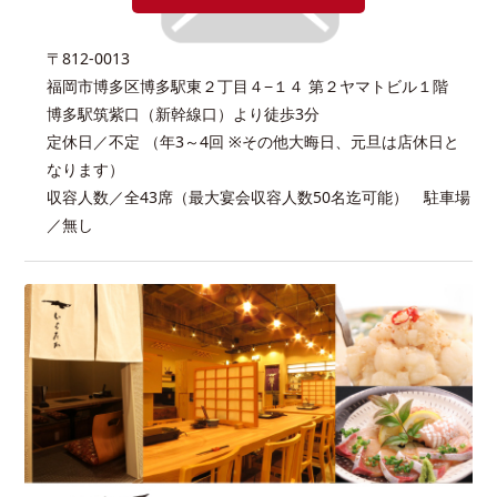
〒812-0013
福岡市博多区博多駅東２丁目４−１４ 第２ヤマトビル１階
博多駅筑紫口（新幹線口）より徒歩3分
定休日／不定 （年3～4回 ※その他大晦日、元旦は店休日と
なります）
収容人数／全43席（最大宴会収容人数50名迄可能） 駐車場
／無し