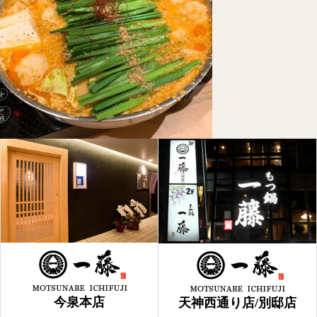
今泉本店
天神西通り店/別邸店