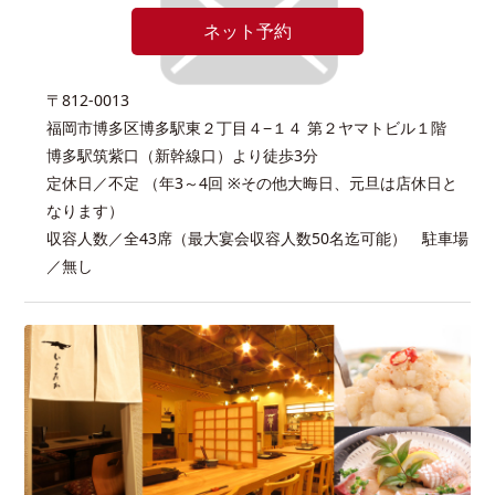
ネット予約
〒812-0013
福岡市博多区博多駅東２丁目４−１４ 第２ヤマトビル１階
博多駅筑紫口（新幹線口）より徒歩3分
定休日／不定 （年3～4回 ※その他大晦日、元旦は店休日と
なります）
収容人数／全43席（最大宴会収容人数50名迄可能） 駐車場
／無し