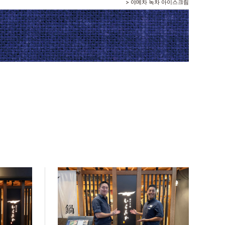
>
야메차 녹차 아이스크림