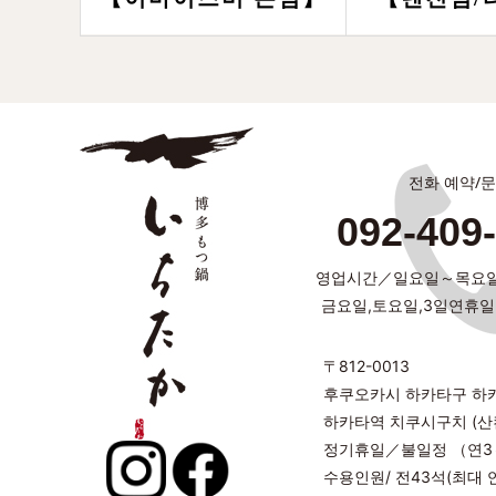
전화 예약/
092-409
영업시간／일요일～목요일:1
금요일,토요일,3일연휴일:1
〒812-0013
후쿠오카시 하카타구 하카타
하카타역 치쿠시구치 (산
정기휴일／불일정 （연3～4
수용인원/ 전43석(최대 