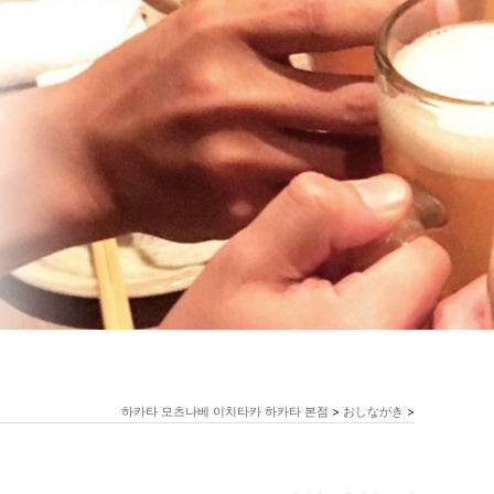
하카타 모츠나베 이치타카 하카타 본점
>
おしながき
>