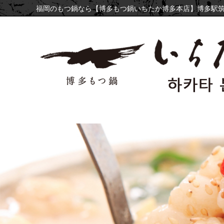
福岡のもつ鍋なら【博多もつ鍋いちたか博多本店】博多駅筑