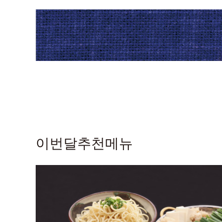
이번달추천메뉴