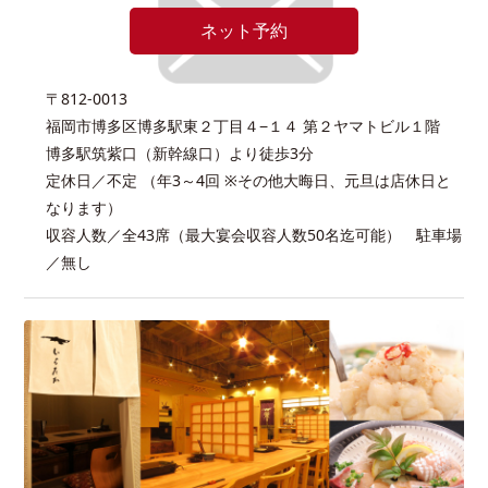
ネット予約
〒812-0013
福岡市博多区博多駅東２丁目４−１４ 第２ヤマトビル１階
博多駅筑紫口（新幹線口）より徒歩3分
定休日／不定 （年3～4回 ※その他大晦日、元旦は店休日と
なります）
収容人数／全43席（最大宴会収容人数50名迄可能） 駐車場
／無し