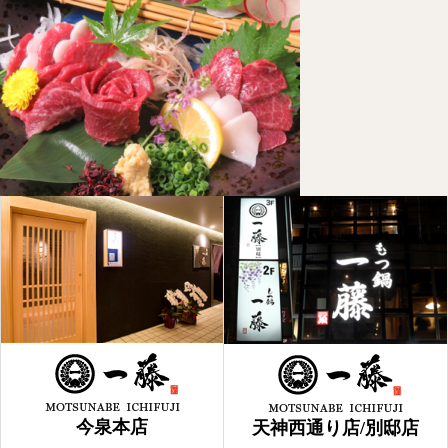
今泉本店
天神西通り店/別邸店