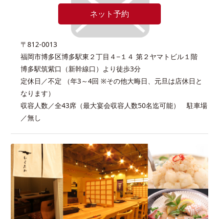
ネット予約
〒812-0013
福岡市博多区博多駅東２丁目４−１４ 第２ヤマトビル１階
博多駅筑紫口（新幹線口）より徒歩3分
定休日／不定 （年3～4回 ※その他大晦日、元旦は店休日と
なります）
収容人数／全43席（最大宴会収容人数50名迄可能） 駐車場
／無し