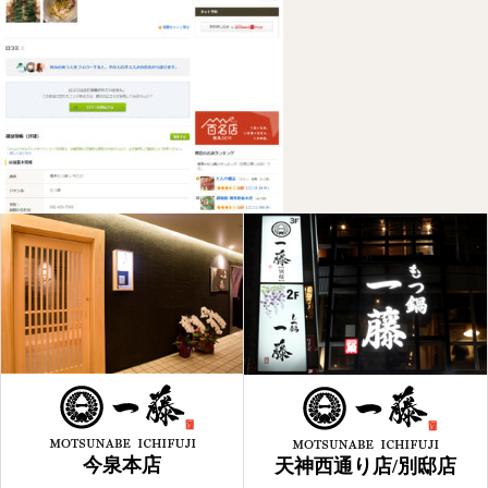
今泉本店
天神西通り店/別邸店