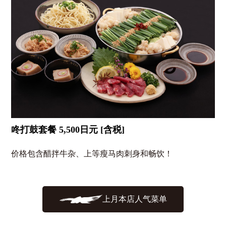
咚打鼓套餐 5,500日元 [含税]
价格包含醋拌牛杂、上等瘦马肉刺身和畅饮！
上月本店人气菜单