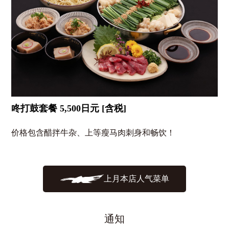
咚打鼓套餐 5,500日元 [含税]
价格包含醋拌牛杂、上等瘦马肉刺身和畅饮！
上月本店人气菜单
通知