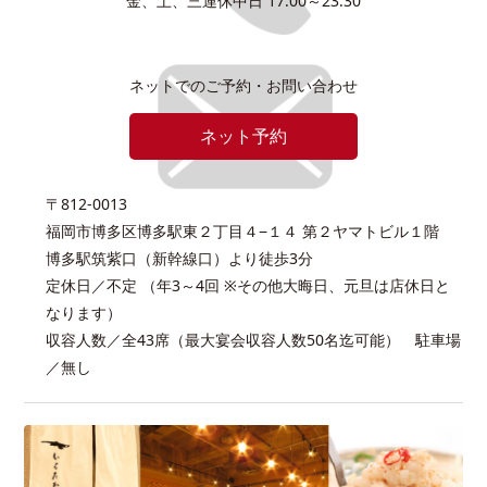
金、土、三連休中日 17:00～23:30
ネットでのご予約・お問い合わせ
ネット予約
〒812-0013
福岡市博多区博多駅東２丁目４−１４ 第２ヤマトビル１階
博多駅筑紫口（新幹線口）より徒歩3分
定休日／不定 （年3～4回 ※その他大晦日、元旦は店休日と
なります）
収容人数／全43席（最大宴会収容人数50名迄可能） 駐車場
／無し