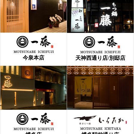
今泉本店
天神西通り店/別邸店