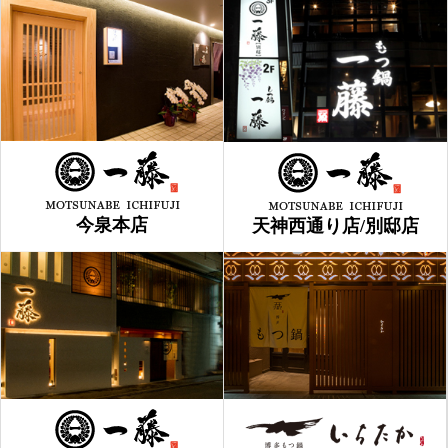
今泉本店
天神西通り店/別邸店