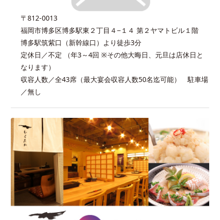
〒812-0013
福岡市博多区博多駅東２丁目４−１４ 第２ヤマトビル１階
博多駅筑紫口（新幹線口）より徒歩3分
定休日／不定 （年3～4回 ※その他大晦日、元旦は店休日と
なります）
収容人数／全43席（最大宴会収容人数50名迄可能） 駐車場
／無し